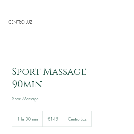
CENTRO LUZ
Sport Massage -
90min
Sport Massage
145
euros
1 hr 30 min
1
€145
Centro Luz
h
3